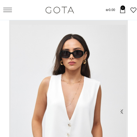
0
₪
0.00