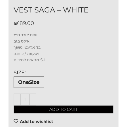
VEST SAGA – WHITE
₪
ווסט אובר סייז
איקס בגב
בד אלגנטי נשפך
ויסקוזה / כותנה
מתאים למידות S-L
SIZE
OneSize
ADD TO CART
Add to wishlist