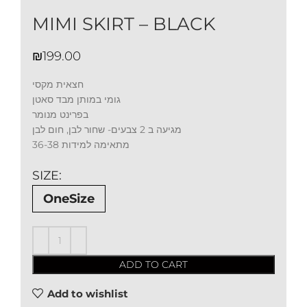
MIMI SKIRT – BLACK
₪
חצאית מקסי
גומי במותן מבד סאטן
בפרינט מנומר
מגיעה ב 2 צבעים- שחור לבן, חום לבן
מתאימה למידות 36-38
SIZE
OneSize
ADD TO CART
Add to wishlist