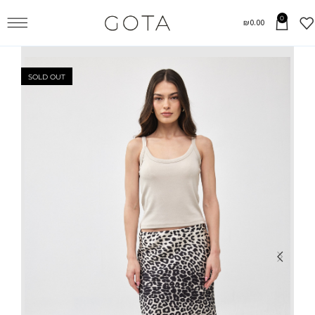
0
₪
0.00
SOLD OUT