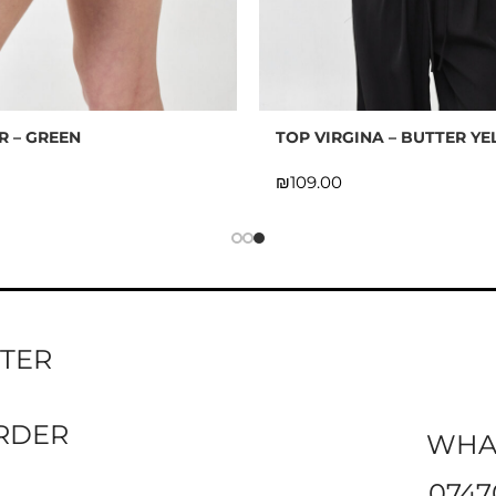
R – GREEN
TOP VIRGINA – BUTTER Y
₪
TTER
ORDER
WHA
0747