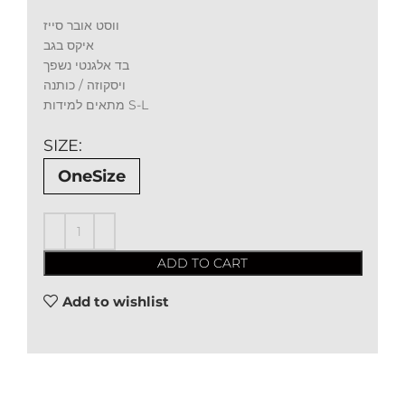
ווסט אובר סייז
איקס בגב
בד אלגנטי נשפך
ויסקוזה / כותנה
מתאים למידות S-L
SIZE
OneSize
ADD TO CART
Add to wishlist