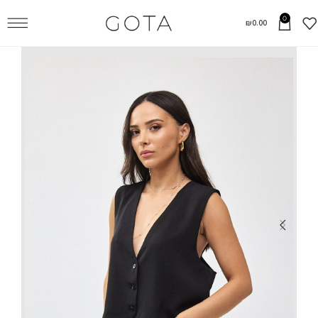
0
₪
0.00