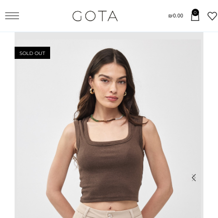
0
₪
0.00
SOLD OUT