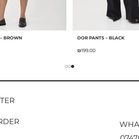
 – BROWN
DOR PANTS – BLACK
₪
TTER
ORDER
WHA
0747