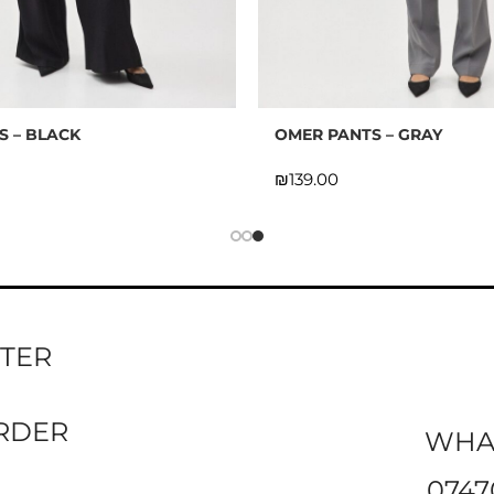
S – BLACK
OMER PANTS – GRAY
₪
TTER
ORDER
WHA
0747