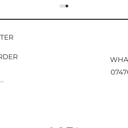
TTER
ORDER
WHA
0747