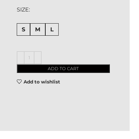
SIZE
S
M
L
ADD TO CART
Add to wishlist