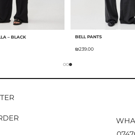
BELL PANTS
LA – BLACK
₪
TTER
ORDER
WHA
0747