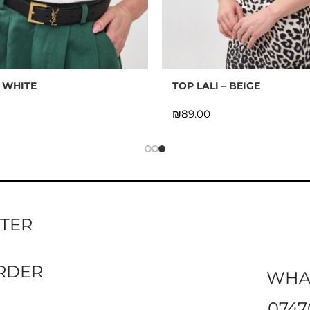
– WHITE
TOP LALI – BEIGE
₪
TTER
ORDER
WHA
0747