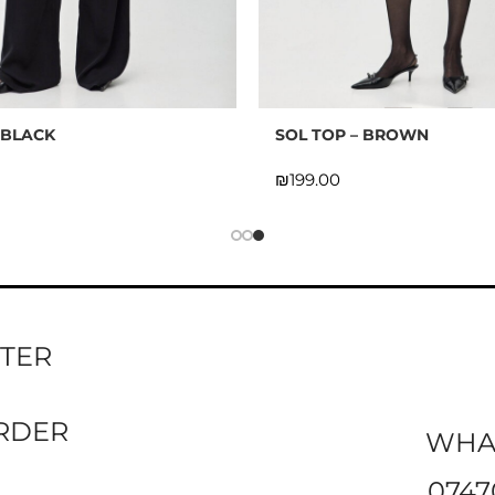
 BLACK
SOL TOP – BROWN
₪
TTER
ORDER
WHA
0747