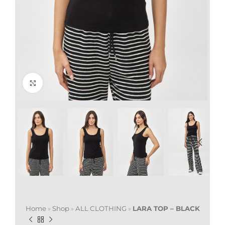
Click to enlarge
Home
»
Shop
»
ALL CLOTHING
»
LARA TOP – BLACK