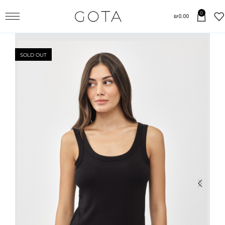
0
₪
0.00
SOLD OUT