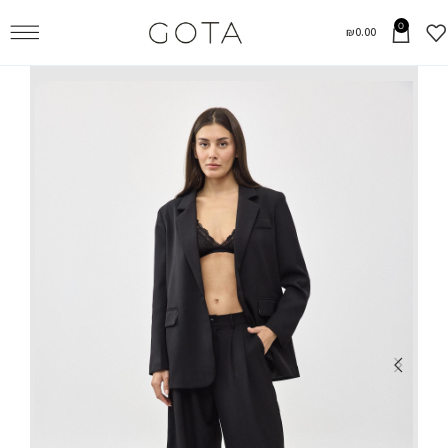
0
₪
0.00