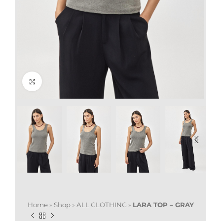
Click to enlarge
Home
»
Shop
»
ALL CLOTHING
»
LARA TOP – GRAY