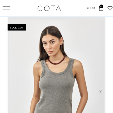
0
₪
0.00
SOLD OUT